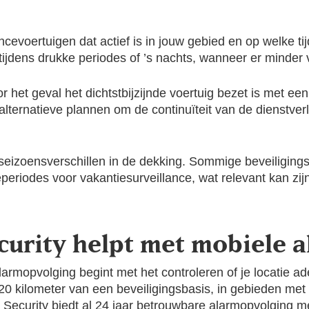
cevoertuigen dat actief is in jouw gebied en op welke tijd
tijdens drukke periodes of ’s nachts, wanneer er minder v
het geval het dichtstbijzijnde voertuig bezet is met ee
 alternatieve plannen om de continuïteit van de dienstver
 seizoensverschillen in de dekking. Sommige beveiliging
periodes voor vakantiesurveillance, wat relevant kan zijn
curity helpt met mobiele 
larmopvolging begint met het controleren of je locatie 
 20 kilometer van een beveiligingsbasis, in gebieden me
 Security
biedt al 24 jaar betrouwbare alarmopvolging me