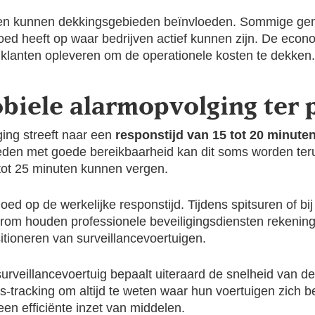
gen kunnen dekkingsgebieden beïnvloeden. Sommige gem
loed heeft op waar bedrijven actief kunnen zijn. De eco
lanten opleveren om de operationele kosten te dekken.
biele alarmopvolging ter p
ing streeft naar een
responstijd van 15 tot 20 minute
ieden met goede bereikbaarheid kan dit soms worden teru
 tot 25 minuten kunnen vergen.
vloed op de werkelijke responstijd. Tijdens spitsuren o
arom houden professionele beveiligingsdiensten rekening
itioneren van surveillancevoertuigen.
e surveillancevoertuig bepaalt uiteraard de snelheid van 
s-tracking om altijd te weten waar hun voertuigen zich 
 een efficiënte inzet van middelen.