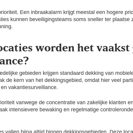
ioriteit. Een inbraakalarm krijgt meestal een hogere prio
uaties kunnen beveiligingsteams soms sneller ter plaatse 
nning.
ocaties worden het vaakst
lance?
tedelijke gebieden krijgen standaard dekking van mobie
 de kern van het dekkingsgebied, omdat hier veel parti
en vakantiesurveillance.
ioriteit vanwege de concentratie van zakelijke klanten
vaak intensievere bewaking en regelmatige controleronde
 vallen bijna altijd binnen dekkingsgebieden. Deze loca