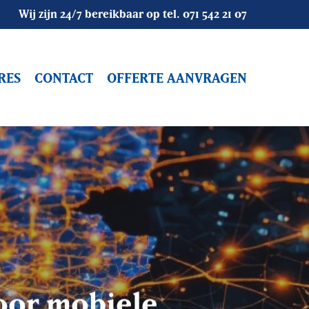
Wij zijn 24/7 bereikbaar op tel.
071 542 21 07
RES
CONTACT
OFFERTE AANVRAGEN
Objectbewaking
Bouwbeveiliging
Alarmopvolging
Mobiele Surveillance
Vakantiesurveillance
Camerasystemen
Winkelsurveilance
Camerabeveiliging
Alarmsystemen
Receptiediensten / Host
oor mobiele