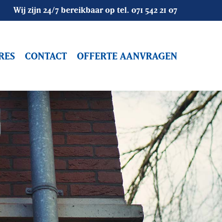
Wij zijn 24/7 bereikbaar op tel.
071 542 21 07
RES
CONTACT
OFFERTE AANVRAGEN
Objectbewaking
Bouwbeveiliging
Alarmopvolging
Mobiele Surveillance
Vakantiesurveillance
Camerasystemen
Winkelsurveilance
Camerabeveiliging
Alarmsystemen
Receptiediensten / Host