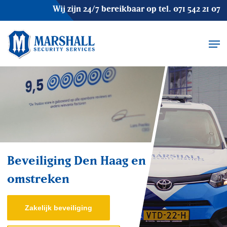
Skip
Wij zijn 24/7 bereikbaar op tel.
071 542 21 07
to
main
Men
content
Beveiliging Den Haag en
omstreken
Zakelijk beveiliging