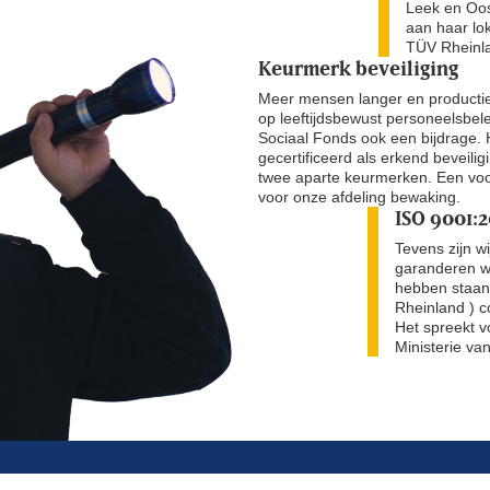
Leek en Oos
aan haar lo
TÜV Rheinla
Keurmerk beveiliging
Meer mensen langer en productie
op leeftijdsbewust personeelsbel
Sociaal Fonds ook een bijdrage. 
gecertificeerd als erkend beveilig
twee aparte keurmerken. Een voor
voor onze afdeling bewaking.
ISO 9001:2
Tevens zijn w
garanderen we
hebben staan.
Rheinland ) co
Het spreekt v
Ministerie va