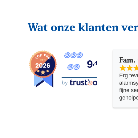
Wat onze klanten ver
Fam.
9
,4
Erg tev
by
alarms
fijne se
geholp