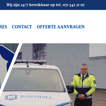
Wij zijn 24/7 bereikbaar op tel.
071 542 21 07
RES
CONTACT
OFFERTE AANVRAGEN
Objectbewaking
Bouwbeveiliging
Alarmopvolging
Mobiele Surveillance
Vakantiesurveillance
Camerasystemen
Winkelsurveilance
Camerabeveiliging
Alarmsystemen
Receptiediensten / Host