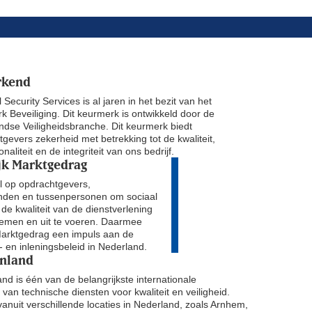
rkend
 Security Services is al jaren in het bezit van het
 Beveiliging. Dit keurmerk is ontwikkeld door de
ndse Veiligheidsbranche. Dit keurmerk biedt
gevers zekerheid met betrekking tot de kwaliteit,
onaliteit en de integriteit van ons bedrijf.
jk Marktgedrag
 op opdrachtgevers,
onden en tussenpersonen om sociaal
de kwaliteit van de dienstverlening
 nemen en uit te voeren. Daarmee
Marktgedrag een impuls aan de
- en inleningsbeleid in Nederland.
nland
d is één van de belangrijkste internationale
 van technische diensten voor kwaliteit en veiligheid.
anuit verschillende locaties in Nederland, zoals Arnhem,