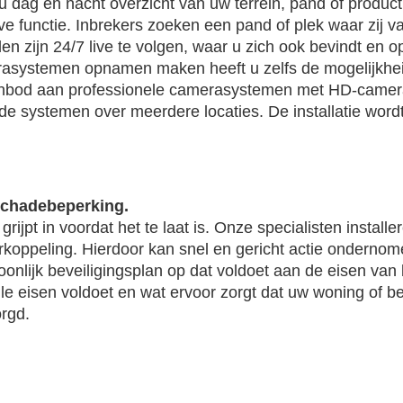
ag en nacht overzicht van uw terrein, pand of product
functie. Inbrekers zoeken een pand of plek waar zij van
en zijn 24/7 live te volgen, waar u zich ook bevindt en o
rasystemen opnamen maken heeft u zelfs de mogelijkhei
aanbod aan professionele camerasystemen met HD-came
de systemen over meerdere locaties. De installatie wordt 
 schadebeperking.
ijpt in voordat het te laat is. Onze specialisten install
koppeling. Hierdoor kan snel en gericht actie ondernom
onlijk beveiligingsplan op dat voldoet aan de eisen van
e eisen voldoet en wat ervoor zorgt dat uw woning of be
orgd.