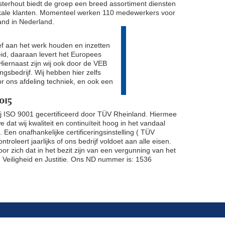
terhout biedt de groep een breed assortiment diensten
kale klanten. Momenteel werken 110 medewerkers voor
nd in Nederland.
f aan het werk houden en inzetten
eid, daaraan levert het Europees
Hiernaast zijn wij ook door de VEB
ingsbedrijf. Wij hebben hier zelfs
 ons afdeling techniek, en ook een
015
ij ISO 9001 gecertificeerd door TÜV Rheinland. Hiermee
 dat wij kwaliteit en continuïteit hoog in het vandaal
 Een onafhankelijke certificeringsinstelling ( TÜV
ntroleert jaarlijks of ons bedrijf voldoet aan alle eisen.
oor zich dat in het bezit zijn van een vergunning van het
n Veiligheid en Justitie. Ons ND nummer is: 1536