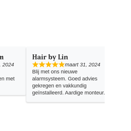
om
Hair by Lin
Vl
, 2024
maart 31, 2024
Blij met ons nieuwe
fij
en met
alarmsysteem. Goed advies
con
gekregen en vakkundig
sig
geïnstalleerd. Aardige monteur.
me