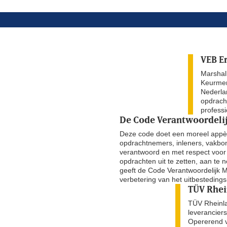
VEB E
Marshall
Keurmerk
Nederla
opdracht
professi
De Code Verantwoordeli
Deze code doet een moreel appèl
opdrachtnemers, inleners, vakb
verantwoord en met respect voor 
opdrachten uit te zetten, aan te
geeft de Code Verantwoordelijk 
verbetering van het uitbestedings
TÜV Rhei
TÜV Rheinlan
leveranciers
Opererend v