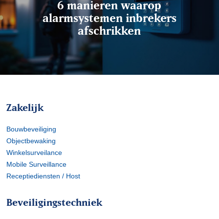
6 manieren waarop
alarmsystemen inbrekers
afschrikken
Zakelijk
Bouwbeveiliging
Objectbewaking
Winkelsurveilance
Mobile Surveillance
Receptiediensten / Host
Beveiligingstechniek