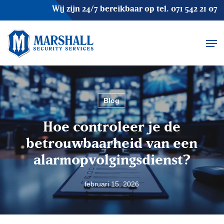
Skip
Wij zijn 24/7 bereikbaar op tel.
071 542 21 07
to
main
Men
content
Blog
Hoe controleer je de
betrouwbaarheid van een
alarmopvolgingsdienst?
februari 15, 2026