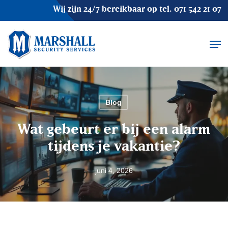
Skip
Wij zijn 24/7 bereikbaar op tel.
071 542 21 07
to
main
Men
content
Blog
Wat gebeurt er bij een alarm
tijdens je vakantie?
juni 4, 2026