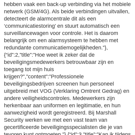
hebben vaak een back-up verbinding via het mobiele
netwerk (GSM/4G). Als beide verbindingen uitvallen,
detecteert de alarmcentrale dit als een
‘communicatiestoring’ en stuurt automatisch een
surveillancewagen voor controle. Het is daarom
belangrijk om een alarmsysteem te hebben met
redundante communicatiemogelijkheden.”},
{“id”:2,”title”:”Hoe weet ik zeker dat de
beveiligingsmedewerkers betrouwbaar zijn en
toegang tot mijn huis
krijgen?”,”content”:”Professionele
beveiligingsbedrijven screenen hun personeel
uitgebreid met VOG (Verklaring Omtrent Gedrag) en
andere veiligheidscontroles. Medewerkers zijn
herkenbaar aan uniformen en legitimatie, en hun
aanwezigheid wordt geregistreerd. Bij Marshall
Security werken we met een vast team van
gecertificeerde beveiligingsspecialisten die je van
tevoren kunt ontmoeten.”},{“id”:3,”title”:”Kan ik tijdens