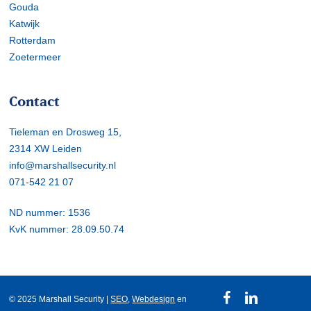
Gouda
Katwijk
Rotterdam
Zoetermeer
Contact
Tieleman en Drosweg 15,
2314 XW Leiden
info@marshallsecurity.nl
071-542 21 07
ND nummer: 1536
KvK nummer: 28.09.50.74
facebook
linkedin
© 2025 Marshall Security |
SEO,
Webdesign
en