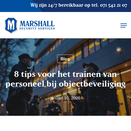
Skip
Wij zijn 24/7 bereikbaar op tel.
071 542 21 07
to
main
Men
content
Blog
8 tips voor het trainen van
personeel bij objectbeveiliging
januari 10, 2026