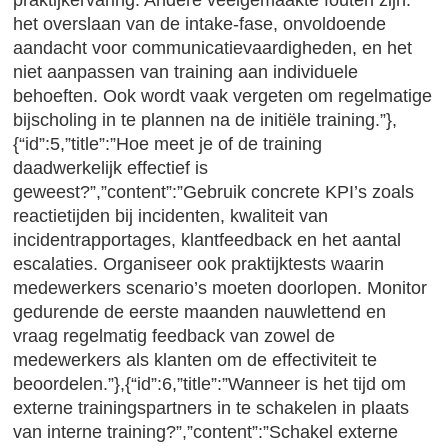
praktijkervaring. Andere veelgemaakte fouten zijn:
het overslaan van de intake-fase, onvoldoende
aandacht voor communicatievaardigheden, en het
niet aanpassen van training aan individuele
behoeften. Ook wordt vaak vergeten om regelmatige
bijscholing in te plannen na de initiële training.”},
{“id”:5,”title”:”Hoe meet je of de training
daadwerkelijk effectief is
geweest?”,”content”:”Gebruik concrete KPI’s zoals
reactietijden bij incidenten, kwaliteit van
incidentrapportages, klantfeedback en het aantal
escalaties. Organiseer ook praktijktests waarin
medewerkers scenario’s moeten doorlopen. Monitor
gedurende de eerste maanden nauwlettend en
vraag regelmatig feedback van zowel de
medewerkers als klanten om de effectiviteit te
beoordelen.”},{“id”:6,”title”:”Wanneer is het tijd om
externe trainingspartners in te schakelen in plaats
van interne training?”,”content”:”Schakel externe