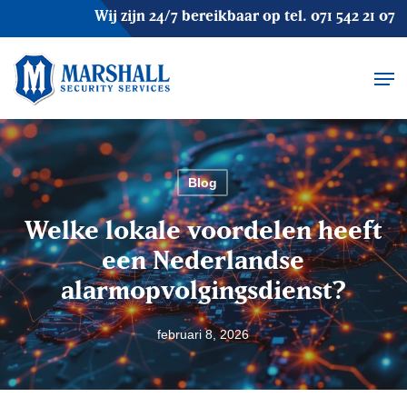
Skip
Wij zijn 24/7 bereikbaar op tel.
071 542 21 07
to
main
Men
content
Blog
Welke lokale voordelen heeft
een Nederlandse
alarmopvolgingsdienst?
februari 8, 2026