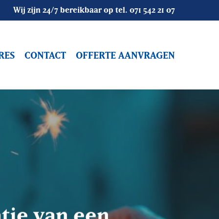
Wij zijn 24/7 bereikbaar op tel.
071 542 21 07
RES
CONTACT
OFFERTE AANVRAGEN
Objectbewaking
Bouwbeveiliging
Alarmopvolging
Mobiele Surveillance
Vakantiesurveillance
Camerasystemen
Winkelsurveilance
Camerabeveiliging
Alarmsystemen
Receptiediensten / Host
atie van een