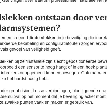
jkste vragen over waarom professionele installatie van
dslekken ontstaan door ve
 alarmsystemen?
stemen creëert
blinde vlekken
in je beveiliging die inbr
erkeerde bekabeling en configuratiefouten zorgen ervoor
vals gevoel van veiligheid geeft.
kken bij zelfinstallatie zijn slecht gepositioneerde bew
voorbeeld een sensor te hoog hangt of in een hoek plaat
r inbrekers onopgemerkt kunnen bewegen. Ook raam- en d
 ze het hardst nodig hebt.
der groot risico. Losse verbindingen, blootliggende dra
teemuitval op het moment dat je beveiliging actief moet 
e zwakke punten vaak en maken er gebruik van.