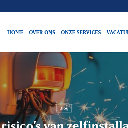
HOME
OVER ONS
ONZE SERVICES
VACATU
Blog
risico’s van zelfinstall