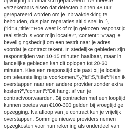
opvolging automatisch gepauzeerd. De meeste
verzekeraars eisen dat defecten binnen 48 uur
gerepareerd worden om je inbraakdekking te
behouden, dus plan reparaties altijd snel in.”},
{“id”:4,”title”:”Hoe weet ik of mijn gekozen responstijd
realistisch is voor mijn locatie?”,”content”:”Vraag je
beveiligingsbedrijf om een testrit naar je adres
voordat je contract tekent. In stedelijke gebieden zijn
responstijden van 10-15 minuten haalbaar, maar in
landelijke gebieden kan dit oplopen tot 20-30
minuten. Kies een responstijd die past bij je locatie
om teleurstelling te voorkomen.”},{“id”:5,”title”:”Kan ik
overstappen naar een andere provider zonder extra
kosten?”,”content”:”Dit hangt af van je
contractvoorwaarden. Bij contracten met een looptijd
kunnen boetes van €100-300 gelden bij vroegtijdige
opzegging. Na afloop van je contract kun je vrijelijk
overstappen. Sommige nieuwe providers nemen
opzegkosten voor hun rekening als onderdeel van