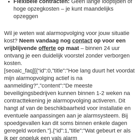
Flexibele contracten:
Geen lange looptijden of
hoge opzegkosten – je kunt maandelijks
opzeggen
Wil je weten wat alarmopvolging voor jouw situatie
kost?
Neem vandaag nog
contact
op voor een
vrijblijvende
offerte
op maat
– binnen 24 uur
ontvang je een duidelijk voorstel zonder verborgen
kosten.
[seoaic_faq][{“id”:0,”title”:”Hoe lang duurt het voordat
mijn alarmopvolging actief is na
aanmelding?”,”content”:”De meeste
beveiligingsbedrijven kunnen binnen 1-2 weken na
contracttekening je alarmopvolging activeren. Dit
hangt af van de beschikbaarheid voor installatie en
eventuele aanpassingen aan je alarmsysteem. Bij
spoedgevallen kan dit soms binnen enkele dagen
geregeld worden.”},{“id”:1,”title”:”Wat gebeurt er als
ik per ongeluk een vals alarm