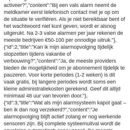
activeer?”,”content”:”Bij een vals alarm neemt de
meldkamer eerst telefonisch contact met je op om
de situatie te verifiëren. Als je niet bereikbaar bent of
het wachtwoord niet kunt geven, wordt er alsnog
uitgerukt. Na 2-3 valse alarmen per jaar rekenen de
meeste bedrijven €50-100 per onnodige uitruk.”},
{“id”:2,”title”:”Kan ik mijn alarmopvolging tijdelijk
stopzetten tijdens vakantie of
verbouwing?”,”content”:”Ja, de meeste providers
bieden de mogelijkheid om je abonnement tijdelijk te
pauzeren. Voor korte periodes (1-2 weken) is dit
vaak gratis, bij langere periodes wordt soms een
kleine administratiekosten gerekend. Geef dit altijd
minimaal 48 uur van tevoren door.”},
{“id”:3,”title”:”Wat als mijn alarmsysteem kapot gaat –
ben ik dan nog verzekerd?”,”content”:”Je
alarmopvolging blijft actief zolang er nog werkende
sensoren zijn. Bij complete systeemuitval wordt de