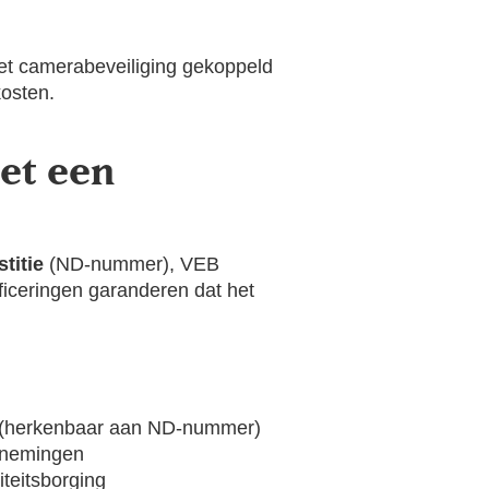
et camerabeveiliging gekoppeld
kosten.
et een
titie
(ND-nummer), VEB
ficeringen garanderen dat het
ven (herkenbaar aan ND-nummer)
rnemingen
teitsborging