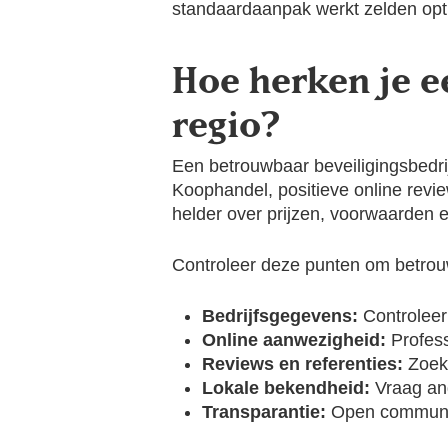
standaardaanpak werkt zelden opt
Hoe herken je e
regio?
Een betrouwbaar beveiligingsbedri
Koophandel, positieve online revie
helder over prijzen, voorwaarden e
Controleer deze punten om betrou
Bedrijfsgegevens:
Controleer
Online aanwezigheid:
Profess
Reviews en referenties:
Zoek 
Lokale bekendheid:
Vraag an
Transparantie:
Open communic