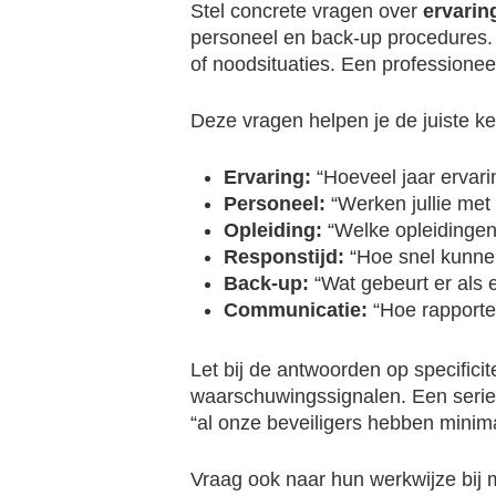
Stel concrete vragen over
ervarin
personeel en back-up procedures. 
of noodsituaties. Een professionee
Deze vragen helpen je de juiste 
Ervaring:
“Hoeveel jaar ervari
Personeel:
“Werken jullie met 
Opleiding:
“Welke opleidingen 
Responstijd:
“Hoe snel kunnen 
Back-up:
“Wat gebeurt er als e
Communicatie:
“Hoe rapporter
Let bij de antwoorden op specificit
waarschuwingssignalen. Een serieus
“al onze beveiligers hebben minima
Vraag ook naar hun werkwijze bij m