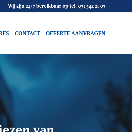
Wij zijn 24/7 bereikbaar op tel.
071 542 21 07
RES
CONTACT
OFFERTE AANVRAGEN
Objectbewaking
Bouwbeveiliging
Alarmopvolging
Mobiele Surveillance
Vakantiesurveillance
Camerasystemen
Winkelsurveilance
Camerabeveiliging
Alarmsystemen
Receptiediensten / Host
kiezen van