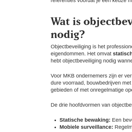
referenties voordat je een keuze m
Wat is objectbev
nodig?
Objectbeveiliging is het professio
eigendommen. Het omvat
statisc
hebt objectbeveiliging nodig wanne
Voor MKB ondernemers zijn er versc
dure voorraad, bouwbedrijven met m
gebieden of met onregelmatige open
De drie hoofdvormen van objectbeve
Statische bewaking:
Een beve
Mobiele surveillance:
Regelma