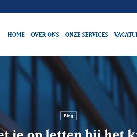
HOME
OVER ONS
ONZE SERVICES
VACATU
Blog
 je op letten bij het 