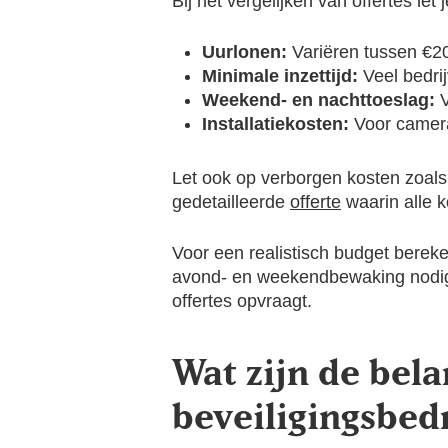
Bij het vergelijken van offertes let
Uurlonen:
Variëren tussen €20-
Minimale inzettijd:
Veel bedri
Weekend- en nachttoeslag:
V
Installatiekosten:
Voor camera
Let ook op verborgen kosten zoals 
gedetailleerde
offerte
waarin alle k
Voor een realistisch budget bereke
avond- en weekendbewaking nodig, 
offertes opvraagt.
Wat zijn de bela
beveiligingsbedr