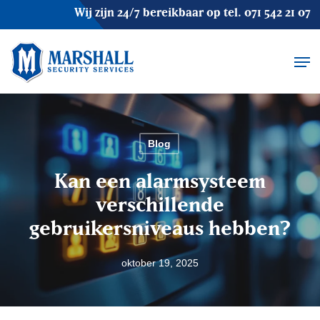
Skip
Wij zijn 24/7 bereikbaar op tel.
071 542 21 07
to
main
Men
content
Blog
Kan een alarmsysteem
verschillende
gebruikersniveaus hebben?
oktober 19, 2025