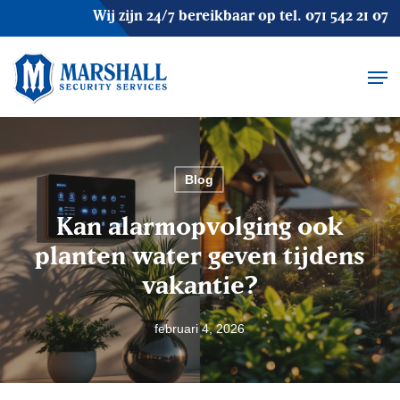
Skip
Wij zijn 24/7 bereikbaar op tel.
071 542 21 07
to
main
Men
content
Blog
Kan alarmopvolging ook
planten water geven tijdens
vakantie?
februari 4, 2026