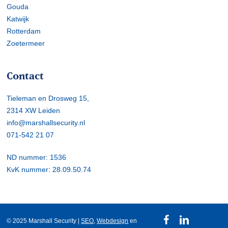
Gouda
Katwijk
Rotterdam
Zoetermeer
Contact
Tieleman en Drosweg 15,
2314 XW Leiden
info@marshallsecurity.nl
071-542 21 07
ND nummer: 1536
KvK nummer: 28.09.50.74
facebook
linkedin
© 2025 Marshall Security |
SEO,
Webdesign
en