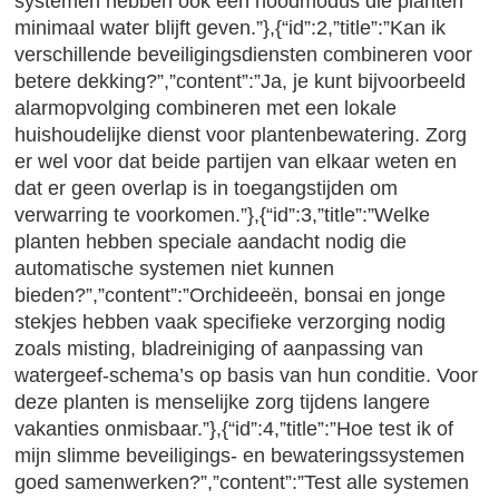
systemen hebben ook een noodmodus die planten
minimaal water blijft geven.”},{“id”:2,”title”:”Kan ik
verschillende beveiligingsdiensten combineren voor
betere dekking?”,”content”:”Ja, je kunt bijvoorbeeld
alarmopvolging combineren met een lokale
huishoudelijke dienst voor plantenbewatering. Zorg
er wel voor dat beide partijen van elkaar weten en
dat er geen overlap is in toegangstijden om
verwarring te voorkomen.”},{“id”:3,”title”:”Welke
planten hebben speciale aandacht nodig die
automatische systemen niet kunnen
bieden?”,”content”:”Orchideeën, bonsai en jonge
stekjes hebben vaak specifieke verzorging nodig
zoals misting, bladreiniging of aanpassing van
watergeef-schema’s op basis van hun conditie. Voor
deze planten is menselijke zorg tijdens langere
vakanties onmisbaar.”},{“id”:4,”title”:”Hoe test ik of
mijn slimme beveiligings- en bewateringssystemen
goed samenwerken?”,”content”:”Test alle systemen