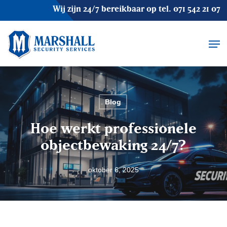
Skip
Wij zijn 24/7 bereikbaar op tel.
071 542 21 07
to
main
Men
content
Blog
Hoe werkt professionele
objectbewaking 24/7?
oktober 6, 2025