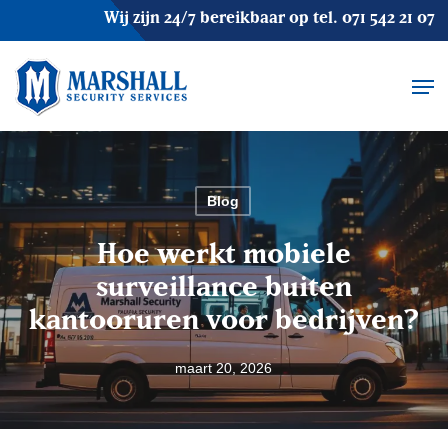
Skip
Wij zijn 24/7 bereikbaar op tel.
071 542 21 07
to
main
Men
content
Blog
Hoe werkt mobiele
surveillance buiten
kantooruren voor bedrijven?
maart 20, 2026