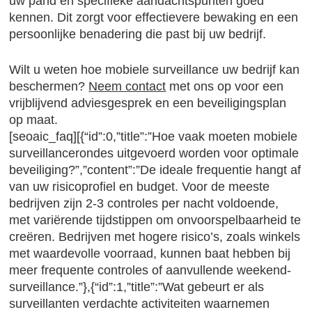
uw pand en specifieke aandachtspunten goed
kennen. Dit zorgt voor effectievere bewaking en een
persoonlijke benadering die past bij uw bedrijf.
Wilt u weten hoe mobiele surveillance uw bedrijf kan
beschermen?
Neem contact
met ons op voor een
vrijblijvend adviesgesprek en een beveiligingsplan
op maat.
[seoaic_faq][{“id”:0,”title”:”Hoe vaak moeten mobiele
surveillancerondes uitgevoerd worden voor optimale
beveiliging?”,”content”:”De ideale frequentie hangt af
van uw risicoprofiel en budget. Voor de meeste
bedrijven zijn 2-3 controles per nacht voldoende,
met variërende tijdstippen om onvoorspelbaarheid te
creëren. Bedrijven met hogere risico’s, zoals winkels
met waardevolle voorraad, kunnen baat hebben bij
meer frequente controles of aanvullende weekend-
surveillance.”},{“id”:1,”title”:”Wat gebeurt er als
surveillanten verdachte activiteiten waarnemen