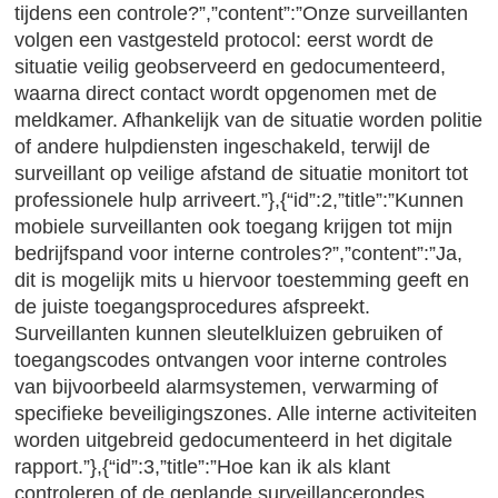
tijdens een controle?”,”content”:”Onze surveillanten
volgen een vastgesteld protocol: eerst wordt de
situatie veilig geobserveerd en gedocumenteerd,
waarna direct contact wordt opgenomen met de
meldkamer. Afhankelijk van de situatie worden politie
of andere hulpdiensten ingeschakeld, terwijl de
surveillant op veilige afstand de situatie monitort tot
professionele hulp arriveert.”},{“id”:2,”title”:”Kunnen
mobiele surveillanten ook toegang krijgen tot mijn
bedrijfspand voor interne controles?”,”content”:”Ja,
dit is mogelijk mits u hiervoor toestemming geeft en
de juiste toegangsprocedures afspreekt.
Surveillanten kunnen sleutelkluizen gebruiken of
toegangscodes ontvangen voor interne controles
van bijvoorbeeld alarmsystemen, verwarming of
specifieke beveiligingszones. Alle interne activiteiten
worden uitgebreid gedocumenteerd in het digitale
rapport.”},{“id”:3,”title”:”Hoe kan ik als klant
controleren of de geplande surveillancerondes