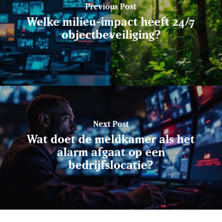
Previous Post
Welke milieu-impact heeft 24/7
objectbeveiliging?
Next Post
Wat doet de meldkamer als het
alarm afgaat op een
bedrijfslocatie?