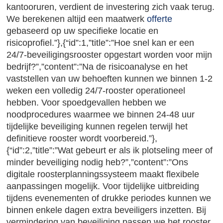
kantooruren, verdient de investering zich vaak terug.
We berekenen altijd een maatwerk
offerte
gebaseerd op uw specifieke locatie en
risicoprofiel.”},{“id”:1,”title”:”Hoe snel kan er een
24/7-beveiligingsrooster opgestart worden voor mijn
bedrijf?”,”content”:”Na de risicoanalyse en het
vaststellen van uw behoeften kunnen we binnen 1-2
weken een volledig 24/7-rooster operationeel
hebben. Voor spoedgevallen hebben we
noodprocedures waarmee we binnen 24-48 uur
tijdelijke beveiliging kunnen regelen terwijl het
definitieve rooster wordt voorbereid.”},
{“id”:2,”title”:”Wat gebeurt er als ik plotseling meer of
minder beveiliging nodig heb?”,”content”:”Ons
digitale roosterplanningssysteem maakt flexibele
aanpassingen mogelijk. Voor tijdelijke uitbreiding
tijdens evenementen of drukke periodes kunnen we
binnen enkele dagen extra beveiligers inzetten. Bij
vermindering van beveiliging passen we het rooster