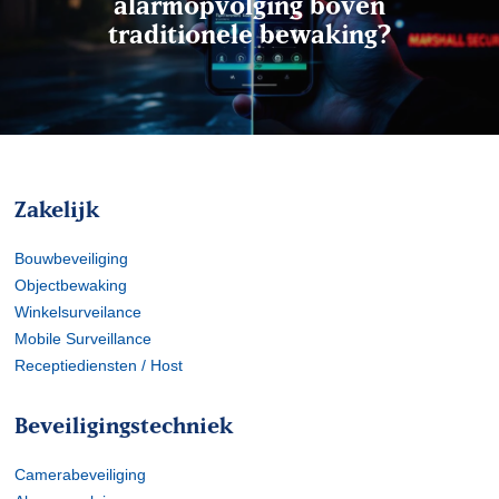
alarmopvolging boven
traditionele bewaking?
Zakelijk
Bouwbeveiliging
Objectbewaking
Winkelsurveilance
Mobile Surveillance
Receptiediensten / Host
Beveiligingstechniek
Camerabeveiliging