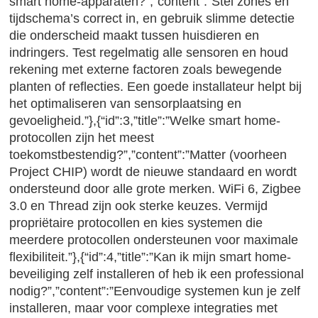
smart home-apparaten?”,”content”:”Stel zones en
tijdschema’s correct in, en gebruik slimme detectie
die onderscheid maakt tussen huisdieren en
indringers. Test regelmatig alle sensoren en houd
rekening met externe factoren zoals bewegende
planten of reflecties. Een goede installateur helpt bij
het optimaliseren van sensorplaatsing en
gevoeligheid.”},{“id”:3,”title”:”Welke smart home-
protocollen zijn het meest
toekomstbestendig?”,”content”:”Matter (voorheen
Project CHIP) wordt de nieuwe standaard en wordt
ondersteund door alle grote merken. WiFi 6, Zigbee
3.0 en Thread zijn ook sterke keuzes. Vermijd
propriëtaire protocollen en kies systemen die
meerdere protocollen ondersteunen voor maximale
flexibiliteit.”},{“id”:4,”title”:”Kan ik mijn smart home-
beveiliging zelf installeren of heb ik een professional
nodig?”,”content”:”Eenvoudige systemen kun je zelf
installeren, maar voor complexe integraties met