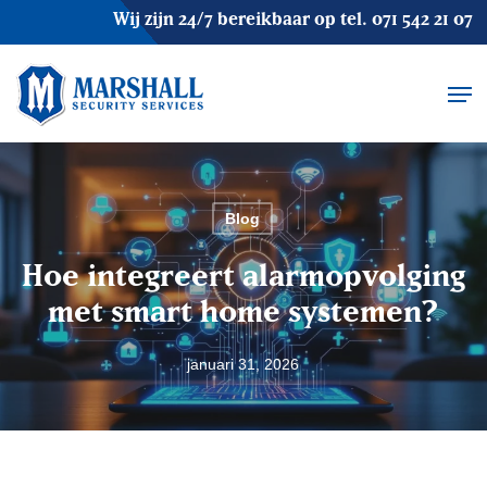
Skip
Wij zijn 24/7 bereikbaar op tel.
071 542 21 07
to
main
Men
content
Blog
Hoe integreert alarmopvolging
met smart home systemen?
januari 31, 2026