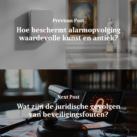
Previous Post
Hoe beschermt alarmopvolging
waardevolle kunst en antiek?
Next Post
Wat zijn de juridische gevolgen
van beveiligingsfouten?