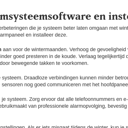
armsysteemsoftware en inst
erbeteringen die je systeem beter laten omgaan met win
larmpaneel en installeer deze.
n
aan voor de wintermaanden. Verhoog de gevoeligheid v
nder goed presteren in de koude. Verlaag tegelijkertijd
 door bewegende takken te voorkomen.
 je systeem. Draadloze verbindingen kunnen minder bet
e sensoren nog goed communiceren met het hoofdpanee
je systeem. Zorg ervoor dat alle telefoonnummers en e-
gebruikmaakt van professionele alarmopvolging, bevestig
ellingen. Als er iets misgaat tijdens de winter, kun je sn