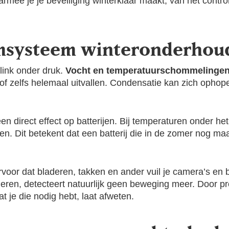
rmee je je beveiliging winterklaar maakt, van het contr
msysteem winteronderhoud
link onder druk.
Vocht en temperatuurschommelinge
f zelfs helemaal uitvallen. Condensatie kan zich ophopen
direct effect op batterijen. Bij temperaturen onder het 
en. Dit betekent dat een batterij die in de zomer nog m
voor dat bladeren, takken en ander vuil je camera’s en
eren, detecteert natuurlijk geen beweging meer. Door p
t je die nodig hebt, laat afweten.