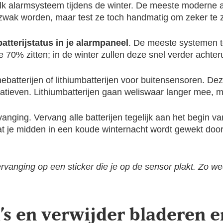
an elk alarmsysteem tijdens de winter. De meeste modern
wak worden, maar test ze toch handmatig om zeker te z
batterijstatus in je alarmpaneel
. De meeste systemen to
e 70% zitten; in de winter zullen deze snel verder achter
ebatterijen of lithiumbatterijen voor buitensensoren. Dez
tieven. Lithiumbatterijen gaan weliswaar langer mee, ma
nging. Vervang alle batterijen tegelijk aan het begin van
dat je midden in een koude winternacht wordt gewekt do
ervanging op een sticker die je op de sensor plakt. Zo w
’s en verwijder bladeren e