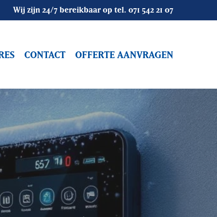
Wij zijn 24/7 bereikbaar op tel.
071 542 21 07
RES
CONTACT
OFFERTE AANVRAGEN
Objectbewaking
Bouwbeveiliging
Alarmopvolging
Mobiele Surveillance
Vakantiesurveillance
Camerasystemen
Winkelsurveilance
Camerabeveiliging
Alarmsystemen
Receptiediensten / Host