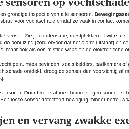
lle sensoren op vochtschad
een grondige inspectie van alle sensoren.
Bewegingssen
tsbaar voor vochtschade omdat ze vaak in contact komen
ke sensor. Zie je condensatie, roestplekken of witte uitsl
de behuizing (zorg ervoor dat het alarm uitstaat) en co
ls, maar ook als een mistige waas op de elektronische o
n vochtige ruimtes bevinden, zoals kelders, badkamers 
chtschade ontdekt, droog de sensor dan voorzichtig af m
g.
e sensoren. Door temperatuurschommelingen kunnen sch
 Een losse sensor detecteert beweging minder betrouwb
erijen en vervang zwakke e