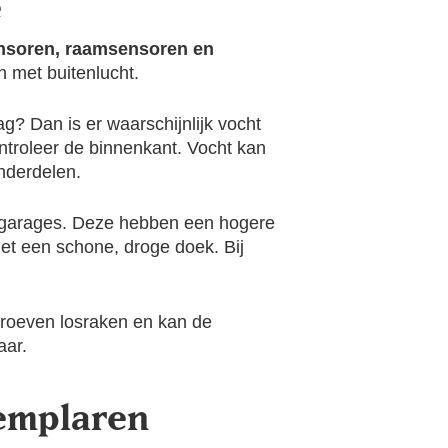
e
soren, raamsensoren en
 met buitenlucht.
ag? Dan is er waarschijnlijk vocht
ntroleer de binnenkant. Vocht kan
nderdelen.
of garages. Deze hebben een hogere
et een schone, droge doek. Bij
roeven losraken en kan de
aar.
xemplaren