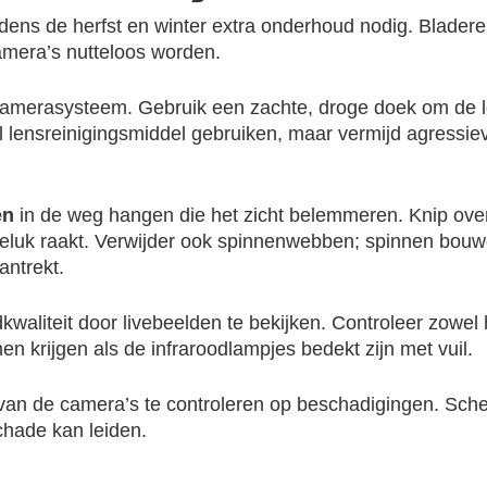
jdens de herfst en winter extra onderhoud nodig. Blade
camera’s nutteloos worden.
e camerasysteem. Gebruik een zachte, droge doek om de
al lensreinigingsmiddel gebruiken, maar vermijd agress
en
in de weg hangen die het zicht belemmeren. Knip ove
ngeluk raakt. Verwijder ook spinnenwebben; spinnen bo
antrekt.
aliteit door livebeelden te bekijken. Controleer zowel 
 krijgen als de infraroodlampjes bedekt zijn met vuil.
van de camera’s te controleren op beschadigingen. Sche
schade kan leiden.